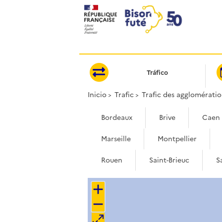
Panel de gestión de cookies
Tráfico
Inicio
Trafic
Trafic des agglomératio
Bordeaux
Brive
Caen
Marseille
Montpellier
Rouen
Saint-Brieuc
S
+
−