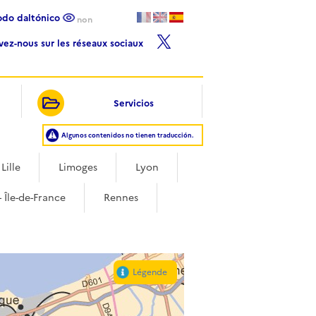
Modo daltónico
non
ivez-nous sur les réseaux sociaux
Servicios
Algunos contenidos no tienen traducción.
Lille
Limoges
Lyon
- Île-de-France
Rennes
Légende