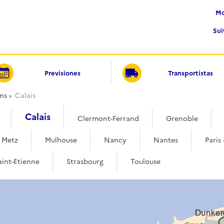
Su
Previsiones
Transportistas
ns
Calais
Calais
Clermont-Ferrand
Grenoble
Metz
Mulhouse
Nancy
Nantes
Paris 
aint-Etienne
Strasbourg
Toulouse